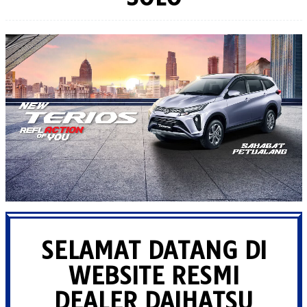
By
Dealer
Daihatsu
Solo
Posted
on
September
8,
2022
SELAMAT DATANG DI
WEBSITE RESMI
DEALER DAIHATSU