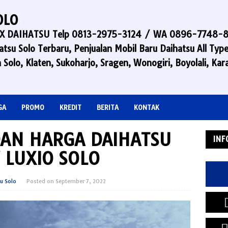
OLO
LEX DAIHATSU Telp 0813-2975-3124 / WA 0896-7748-870
tsu Solo Terbaru, Penjualan Mobil Baru Daihatsu All Typ
 Solo, Klaten, Sukoharjo, Sragen, Wonogiri, Boyolali, K
GA
PROMO
KREDIT
BERITA
KONTAK
 DAN HARGA DAIHATSU
INF
 LUXIO SOLO
su Solo
Posted on
September 7, 2022