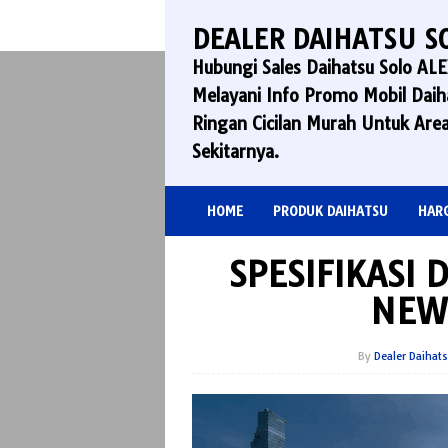
Skip
to
DEALER DAIHATSU S
content
Hubungi Sales Daihatsu Solo A
Melayani Info Promo Mobil Daiha
Ringan Cicilan Murah Untuk Area
Sekitarnya.
HOME
PRODUK DAIHATSU
HAR
SPESIFIKASI
NEW
By
Dealer Daihat