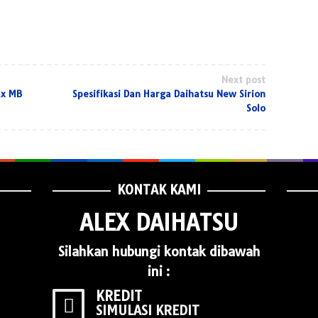
Next post
ax MB
Spesifikasi Dan Harga Daihatsu New Sirion
Solo
KONTAK KAMI
ALEX DAIHATSU
Silahkan hubungi kontak dibawah
ini :
KREDIT
SIMULASI KREDIT